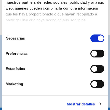
nuestros partners de redes sociales, publicidad y análisis
web, quienes pueden combinarla con otra información
que les haya proporcionado o que hayan recopilado a
partir del uso que haya hecho de sus servicios.
Selección
Necesarias
de
consentimiento
ASISTENCIA PERSONALIZADA
Contacta con nosotros para solucionar cualquier duda.
Preferencias
ENVÍOS GRATUITOS
Estadística
Por compras superiores a 100€ (España peninsular)
COMPRAS SEGURAS
Marketing
Plataforma de pago segura a través de tarjeta o
PayPal.
Mostrar detalles