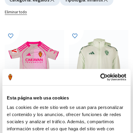
Eliminar todo
Esta página web usa cookies
Las cookies de este sitio web se usan para personalizar
el contenido y los anuncios, ofrecer funciones de redes
MINIKIT AWAY 25-26
CHUBASQUERO ENTRENO
48,99 €
44,79 €
PORTERO 25-26 VERDE
sociales y analizar el tráfico. Además, compartimos
69,99 €
79,99 €
información sobre el uso que haga del sitio web con