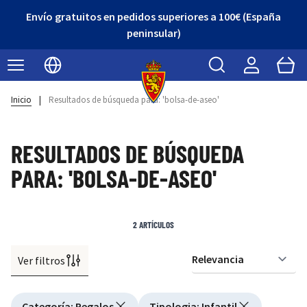
Envío gratuitos en pedidos superiores a 100€ (España
peninsular)
Buscar
Cart
Seleccionar idioma
Inicio
|
Resultados de búsqueda para: 'bolsa-de-aseo'
RESULTADOS DE BÚSQUEDA
PARA: 'BOLSA-DE-ASEO'
2
ARTÍCULOS
Ver filtros
Or
Active filtering
Categoría
:
Regalos
Tipologia
:
Infantil