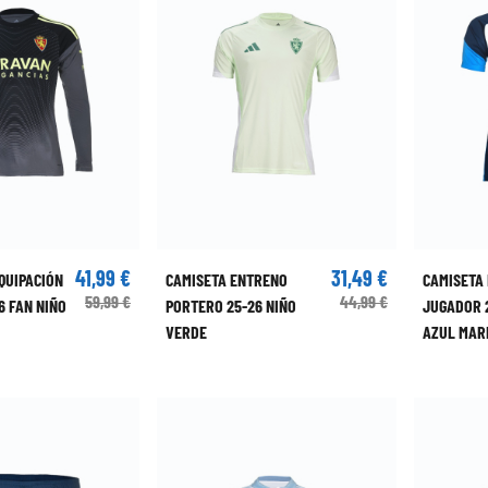
41,99 €
31,49 €
QUIPACIÓN
CAMISETA ENTRENO
CAMISETA
59,99 €
44,99 €
6 FAN NIÑO
PORTERO 25-26 NIÑO
JUGADOR 
VERDE
AZUL MAR