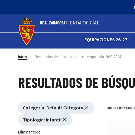
TIENDA OFICIAL
REAL ZARAGOZA
EQUIPACIONES 26-27
Inicio
|
Resultados de búsqueda para: 'temporada-2023-2024'
RESULTADOS DE BÚSQU
Active filtering
Categoría
:
Default Category
Ver filtros
ARTÍCULOS
37
-
60
D
Tipologia
:
Infantil
Eliminar todo