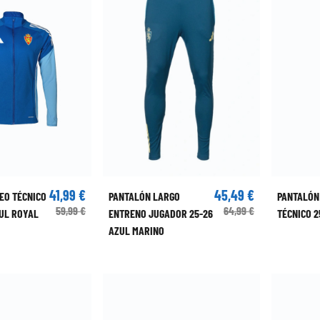
41,99 €
45,49 €
EO TÉCNICO
PANTALÓN LARGO
PANTALÓN
59,99 €
64,99 €
ZUL ROYAL
ENTRENO JUGADOR 25-26
TÉCNICO 2
AZUL MARINO