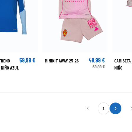
59,99 €
48,99 €
TRENO
MINIKIT AWAY 25-26
CAMISETA
69,99 €
 NIÑO AZUL
NIÑO
1
2
Página
Actualm