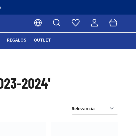
Buscar
Cart
Seleccionar idioma
REGALOS
OUTLET
023-2024'
Ordenar 