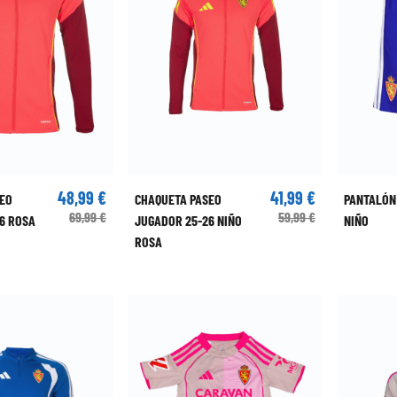
48,99 €
41,99 €
EO
CHAQUETA PASEO
PANTALÓN
69,99 €
59,99 €
6 ROSA
JUGADOR 25-26 NIÑO
NIÑO
ROSA