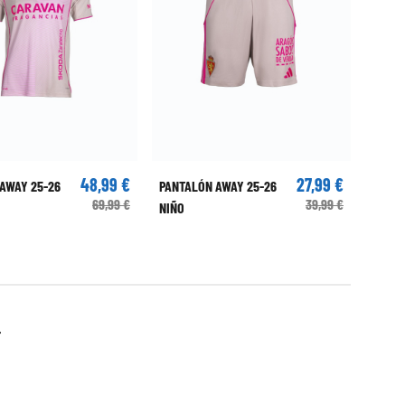
48,99 €
27,99 €
 AWAY 25-26
PANTALÓN AWAY 25-26
69,99 €
39,99 €
NIÑO
ente estás leyendo página