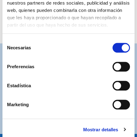
nuestros partners de redes sociales, publicidad y análisis
web, quienes pueden combinarla con otra información
que les haya proporcionado o que hayan recopilado a
partir del uso que haya hecho de sus servicios.
Selección
Necesarias
de
consentimiento
ASISTENCIA PERSONALIZADA
Contacta con nosotros para solucionar cualquier duda.
Preferencias
ENVÍOS GRATUITOS
Estadística
Por compras superiores a 100€ (España peninsular)
COMPRAS SEGURAS
Marketing
Plataforma de pago segura a través de tarjeta o
PayPal.
Mostrar detalles