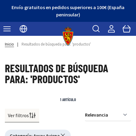
Envío gratuitos en pedidos superiores a 100€ (España
peninsular)
Buscar
Cart
Seleccionar idioma
Inicio
|
Resultados de búsqueda para: 'productos'
RESULTADOS DE BÚSQUEDA
PARA: 'PRODUCTOS'
1
ARTÍCULO
Ver filtros
Or
Active filtering
Categoría
:
Away Avispa