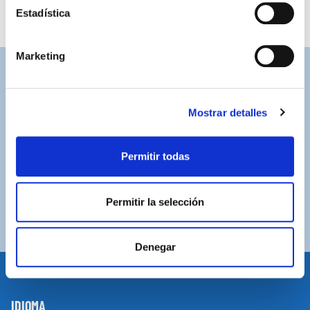
Estadística
Marketing
ASISTENCIA PERSONALIZADA
Contacta con nosotros para solucionar cualquier duda.
Mostrar detalles
ENVÍOS GRATUITOS
Por compras superiores a 100€ (España peninsular)
Permitir todas
COMPRAS SEGURAS
Plataforma de pago segura a través de tarjeta o
Permitir la selección
PayPal.
Denegar
IDIOMA