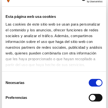
Esta página web usa cookies
Las cookies de este sitio web se usan para personalizar
el contenido y los anuncios, ofrecer funciones de redes
sociales y analizar el tráfico. Además, compartimos
información sobre el uso que haga del sitio web con
nuestros partners de redes sociales, publicidad y análisis
web, quienes pueden combinarla con otra información
que les haya proporcionado o que hayan recopilado a
partir del uso que haya hecho de sus servicios.
PANTALON PORTERO
PANTALÓN AWAY TOMATE
27,99 €
27,99 €
Selección
AMARILLO NIÑO 24/25
INFANTIL 25/26
39,99 €
39,99 €
Necesarias
de
consentimiento
Preferencias