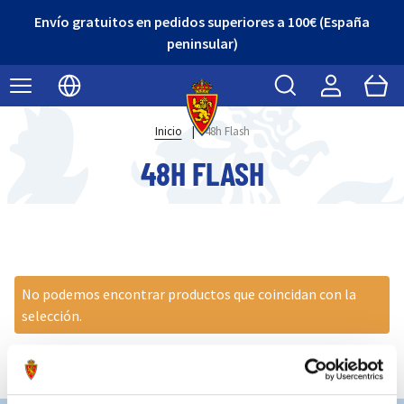
Envío gratuitos en pedidos superiores a 100€ (España
peninsular)
Buscar
Cart
Seleccionar idioma
Inicio
|
48h Flash
48H FLASH
No podemos encontrar productos que coincidan con la
selección.