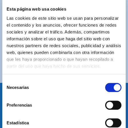
Esta página web usa cookies
ASISTENCIA PERSONALIZADA
Las cookies de este sitio web se usan para personalizar
Contacta con nosotros para solucionar cualquier duda.
el contenido y los anuncios, ofrecer funciones de redes
sociales y analizar el tráfico. Además, compartimos
ENVÍOS GRATUITOS
información sobre el uso que haga del sitio web con
Por compras superiores a 100€ (España peninsular)
nuestros partners de redes sociales, publicidad y análisis
web, quienes pueden combinarla con otra información
COMPRAS SEGURAS
que les haya proporcionado o que hayan recopilado a
Plataforma de pago segura a través de tarjeta o
partir del uso que haya hecho de sus servicios.
PayPal.
Selección
Necesarias
de
consentimiento
IDIOMA
Preferencias
Restablecer el idioma
Volver arriba
Estadística